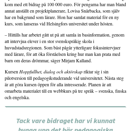
kom med ett bidrag på 100 000 euro. För pengarna har man bland
annat anställt en projektplanerare, Lovisa Snårbacka, som själv
har en bakgrund som lärare. Hon har samlat material för en ny
kurs, som lanseras vid Helsingfors universitet under hösten.
– Hittills har arbetet gått ut på att samla in basinformation, genom
att intervjua elever i en stor svenskspråkig skola i
huvudstadsregionen. Som bäst pågår ytterligare fokusintervjuer
med lärare, för att öka förståelsen kring hur man kan prata med
barn om deras drömmar, säger Mirjam Kalland.
Kursen
Hoppfullhet, dialog och aktörskap
riktar sig i sin
pilotversion till pedagogikstuderande vid universitetet. Nästa steg
är att göra kursen öppen för alla intresserade. Planen är att
omarbeta materialet till en webbkurs på tre språk – svenska, finska
och engelska.
Tack vare bidraget har vi kunnat
bygga upp det här pedagogiska