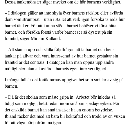
Dessa tankemönster säger mycket om de här barnens verklighet.
– I dialogen gäller att inte skyla över barnets rädslor, eller avfärda
dem som struntprat – utan i stället att verkligen försöka ta reda hur
barnet tänker. För att kunna stöda barnet behöver vi först hitta
barnet, och försöka förstå varför barnet ser så dystert på sin
framtid, säger Mirjam Kalland.
– Att stanna upp och ställa följdfrågor, att ta barnet och hens
tankar på allvar och vara intresserad av hur barnet gestaltar sin
framtid är det centrala. I dialogen kan man öppna upp andra
möjligheter utan att avfärda barnets egen inre verklighet.
I många fall är det föräldrarnas uppgivenhet som smittar av sig på
barnen.
– Då är det skolan som måste gripa in. Arbetet bör inledas så
tidigt som möjligt, helst redan inom småbarnspedagogiken. För
det enskilda barnet kan små insatser ha en enorm betydelse.
Ibland räcker det med att bara bli bekräftad och trodd av en vuxen
för att våga börja drömma igen.