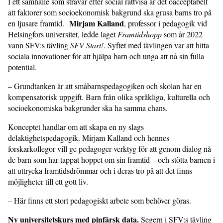
I ett samhälle som strävar efter social rättvisa är det oacceptabelt
att faktorer som socioekonomisk bakgrund ska grusa barns tro på
Mirjam Kalland
en ljusare framtid.
, professor i pedagogik vid
Helsingfors universitet, ledde laget
Framtidshopp
som år 2022
vann SFV:s tävling
SFV Start!
. Syftet med tävlingen var att hitta
sociala innovationer för att hjälpa barn och unga att nå sin fulla
potential.
– Grundtanken är att småbarnspedagogiken och skolan har en
kompensatorisk uppgift. Barn från olika språkliga, kulturella och
socioekonomiska bakgrunder ska ha samma chans.
Konceptet handlar om att skapa en ny slags
delaktighetspedagogik. Mirjam Kalland och hennes
forskarkollegor vill ge pedagoger verktyg för att genom dialog nå
de barn som har tappat hoppet om sin framtid – och stötta barnen i
att uttrycka framtidsdrömmar och i deras tro på att det finns
möjligheter till ett gott liv.
– Här finns ett stort pedagogiskt arbete som behöver göras.
Ny universitetskurs med pinfärsk data.
Segern i SFV:s tävling