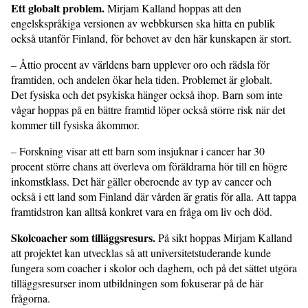
Ett globalt problem.
Mirjam Kalland hoppas att den
engelskspråkiga versionen av webbkursen ska hitta en publik
också utanför Finland, för behovet av den här kunskapen är stort.
– Åttio procent av världens barn upplever oro och rädsla för
framtiden, och andelen ökar hela tiden. Problemet är globalt.
Det fysiska och det psykiska hänger också ihop. Barn som inte
vågar hoppas på en bättre framtid löper också större risk när det
kommer till fysiska åkommor.
– Forskning visar att ett barn som insjuknar i cancer har 30
procent större chans att överleva om föräldrarna hör till en högre
inkomstklass. Det här gäller oberoende av typ av cancer och
också i ett land som Finland där vården är gratis för alla. Att tappa
framtidstron kan alltså konkret vara en fråga om liv och död.
Skolcoacher som tilläggsresurs.
På sikt hoppas Mirjam Kalland
att projektet kan utvecklas så att universitetstuderande kunde
fungera som coacher i skolor och daghem, och på det sättet utgöra
tilläggsresurser inom utbildningen som fokuserar på de här
frågorna.