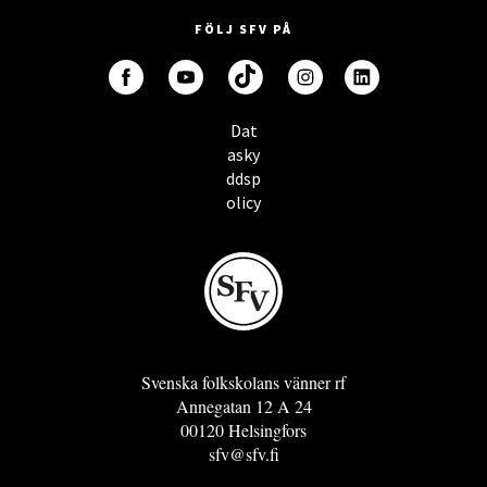
FÖLJ SFV PÅ
Dat
asky
ddsp
olicy
Svenska folkskolans vänner rf
Annegatan 12 A 24
00120 Helsingfors
sfv@sfv.fi