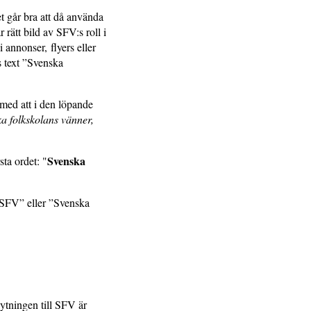
t går bra att då använda
rätt bild av SFV:s roll i
 annonser, flyers eller
 text ”Svenska
 med att i den löpande
a folkskolans vänner,
Svenska
ta ordet: "
”SFV” eller ”Svenska
tningen till SFV är