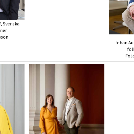
f, Svenska
nner
sson
Johan Aur
fol
Foto