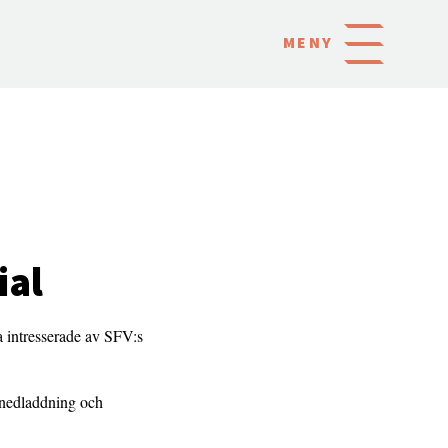
MENY
ial
a intresserade av SFV:s
 nedladdning och