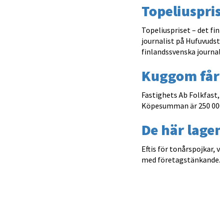
Topeliuspri
Topeliuspriset – det fi
journalist på Hufuvudst
finlandssvenska journal
Kuggom får
Fastighets Ab Folkfast,
Köpesumman är 250 000 
De här lagen
Eftis för tonårspojkar
med företagstänkande. 