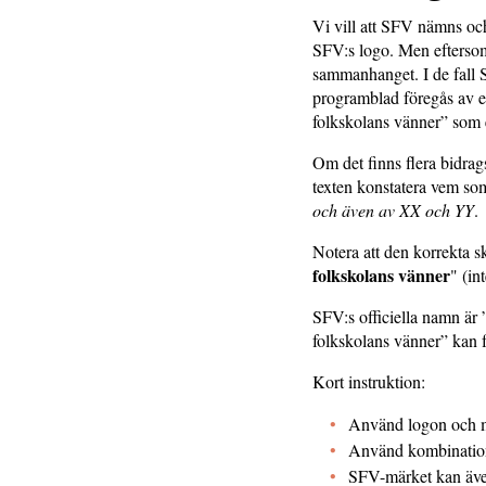
Vi vill att SFV nämns och
SFV:s logo. Men eftersom 
sammanhanget. I de fall S
programblad föregås av en
folkskolans vänner” som 
Om det finns flera bidrag
texten konstatera vem som
och även av XX och YY
.
Notera att den korrekta s
folkskolans vänner
" (in
SFV:s officiella namn är
folkskolans vänner” kan fö
Kort instruktion:
Använd logon och m
Använd kombinationen
SFV-märket kan även