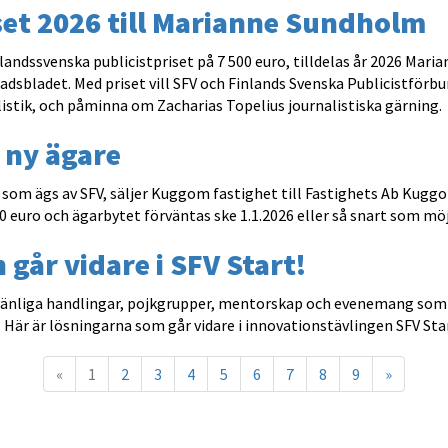
set 2026 till Marianne Sundholm
nlandssvenska publicistpriset på 7 500 euro, tilldelas år 2026 Mar
adsbladet. Med priset vill SFV och Finlands Svenska Publicistför
istik, och påminna om Zacharias Topelius journalistiska gärning.
 ny ägare
 som ägs av SFV, säljer Kuggom fastighet till Fastighets Ab Kuggo
euro och ägarbytet förväntas ske 1.1.2026 eller så snart som möjl
 går vidare i SFV Start!
, vänliga handlingar, pojkgrupper, mentorskap och evenemang som
Här är lösningarna som går vidare i innovationstävlingen SFV Sta
«
1
2
3
4
5
6
7
8
9
»