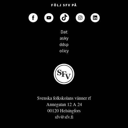
FÖLJ SFV PÅ
Dat
asky
ddsp
olicy
Svenska folkskolans vänner rf
Annegatan 12 A 24
00120 Helsingfors
sfv@sfv.fi