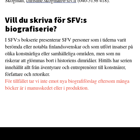
Skogman,
christine.skogman@sfv.fi
(040-5136 418).
Vill du skriva för SFV:s
biografiserie?
I SFV:s bokserie presenterar SFV personer som i tiderna varit
berömda eller notabla finlandssvenskar och som utfört insatser på
olika konstnärliga eller samhälleliga områden, men som nu
riskerar att glömmas bort i historiens dimridåer. Hittills har serien
innehållit allt från äventyrare och entreprenörer till konstnärer,
författare och retoriker.
För tillfället tar vi inte emot nya biografiförslag eftersom många
böcker är i manusskedet eller i produktion.