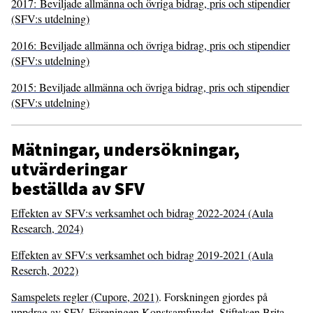
2017: Beviljade allmänna och övriga bidrag, pris och stipendier
(SFV:s utdelning)
2016: Beviljade allmänna och övriga bidrag, pris och stipendier
(SFV:s utdelning)
2015: Beviljade allmänna och övriga bidrag, pris och stipendier
(SFV:s utdelning)
Mätningar, undersökningar,
utvärderingar
beställda av SFV
Effekten av SFV:s verksamhet och bidrag 2022-2024 (Aula
Research, 2024)
Effekten av SFV:s verksamhet och bidrag 2019-2021 (Aula
Reserch, 2022)
Samspelets regler (Cupore, 2021)
. Forskningen gjordes på
uppdrag av SFV, Föreningen Konstsamfundet, Stiftelsen Brita