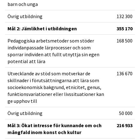
barn och unga
Övrig utbildning
132 300
Mål 2: Jämlikhet i utbildningen
355 170
Pedagogiska arbetsmetoder som stöder
168 500
individanpassade lärprocesser och som
sporrar individen att fullt utnyttja sin egen
potential att lära
Utvecklande av stöd som motverkar de
136 670
skillnader i förutsättningarna att lära som
socioekonomisk bakgrund, etnicitet, genus,
funktionsvariationer eller livssituationer kan
ge upphov till
Övrig utbildning
50 000
Mål 3: Ökat intresse för kunnande om och
216 933
mångfald inom konst och kultur