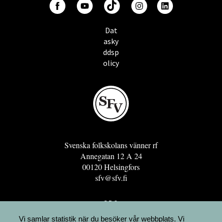
Dat
asky
ddsp
olicy
Svenska folkskolans vänner rf
Annegatan 12 A 24
00120 Helsingfors
sfv@sfv.fi
GRO
FÖRENINGSRESURSEN
Vi samlar statistik när du besöker vår webbplats. Vi