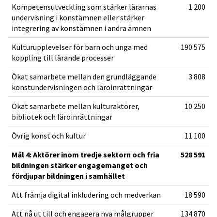
Kompetensutveckling som stärker lärarnas
1 200
undervisning i konstämnen eller stärker
integrering av konstämnen i andra ämnen
Kulturupplevelser för barn och unga med
190 575
koppling till lärande processer
Ökat samarbete mellan den grundläggande
3 808
konstundervisningen och läroinrättningar
Ökat samarbete mellan kulturaktörer,
10 250
bibliotek och läroinrättningar
Övrig konst och kultur
11 100
Mål 4: Aktörer inom tredje sektorn och fria
528 591
bildningen stärker engagemanget och
fördjupar bildningen i samhället
Att främja digital inkludering och medverkan
18 590
Att nå ut till och engagera nya målgrupper
134 870