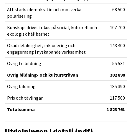
Att stärka demokratin och motverka
68 500
polarisering
Kunskapsdrivet fokus på social, kulturell och
107 700
ekologisk hållbarhet
Ökad delaktighet, inkludering och
143 400
engagemang i nyskapande verksamhet
Övrig fri bildning
55 531
Övrig bildning- och kultursträvan
302 890
Övrig bildning
185 390
Pris och tävlingar
117 500
Totalsumma
1 823 761
Utdelningen i detalj (pdf)