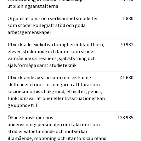
utbildningsanstalterna
Organisations- och verksamhetsmodeller
1 880
som stöder kollegialt stöd och goda
arbetsgemenskaper
Utvecklade exekutiva färdigheter bland barn,
70 982
elever, studerande och lärare som stöder
välmående s.s resiliens, självstyrning och
självförmåga samt studieteknik
Utvecklande av stöd som motverkar de
41 680
skillnader i förutsättningarna att lära som
socioekonomisk bakgrund, etnicitet, genus,
funktionsvariationer eller livssituationer kan
ge upphov till
Ökade kunskaper hos
128 935
undervisningspersonalen om faktorer som
stödjer välbefinnande och motverkar
illamående, mobbning och utanförskap bland