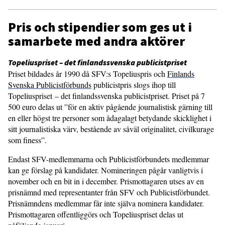
Pris och stipendier som ges ut i
samarbete med andra aktörer
Topeliuspriset – det finlandssvenska publicistpriset
Priset bildades år 1990 då SFV:s Topeliuspris och
Finlands
Svenska Publicistförbunds
publicistpris slogs ihop till
Topeliuspriset – det finlandssvenska publicistpriset. Priset på 7
500 euro delas ut ”för en aktiv pågående journalistisk gärning till
en eller högst tre personer som ådagalagt betydande skicklighet i
sitt journalistiska värv, bestående av såväl originalitet, civilkurage
som finess”.
Endast SFV-medlemmarna och Publicistförbundets medlemmar
kan ge förslag på kandidater. Nomineringen pågår vanligtvis i
november och en bit in i december. Prismottagaren utses av en
prisnämnd med representanter från SFV och Publicistförbundet.
Prisnämndens medlemmar får inte själva nominera kandidater.
Prismottagaren offentliggörs och Topeliuspriset delas ut