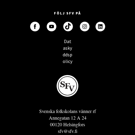
FÖLJ SFV PÅ
Dat
asky
ddsp
olicy
Svenska folkskolans vänner rf
Annegatan 12 A 24
00120 Helsingfors
sfv@sfv.fi