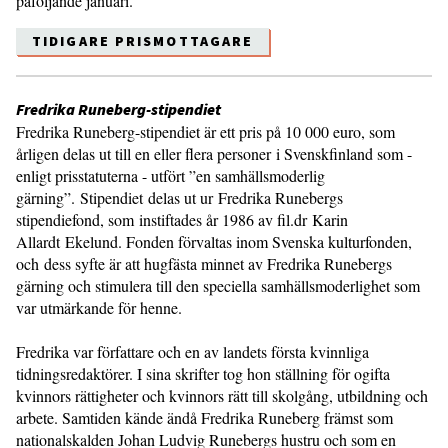
påföljande januari.
TIDIGARE PRISMOTTAGARE
Fredrika Runeberg-stipendiet
Fredrika Runeberg-stipendiet är ett pris på 10 000 euro, som
årligen delas ut till en eller flera personer i Svenskfinland som -
enligt prisstatuterna - utfört ”en samhällsmoderlig
gärning”. Stipendiet delas ut ur Fredrika Runebergs
stipendiefond, som instiftades år 1986 av fil.dr Karin
Allardt Ekelund. Fonden förvaltas inom Svenska kulturfonden,
och dess syfte är att hugfästa minnet av Fredrika Runebergs
gärning och stimulera till den speciella samhällsmoderlighet som
var utmärkande för henne.
Fredrika var författare och en av landets första kvinnliga
tidningsredaktörer. I sina skrifter tog hon ställning för ogifta
kvinnors rättigheter och kvinnors rätt till skolgång, utbildning och
arbete. Samtiden kände ändå Fredrika Runeberg främst som
nationalskalden Johan Ludvig Runebergs hustru och som en