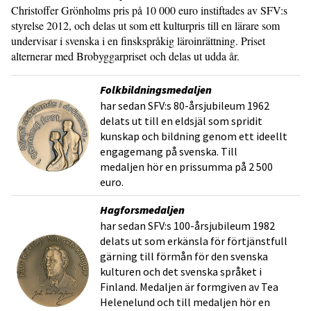
Christoffer Grönholms pris på 10 000 euro instiftades av SFV:s
styrelse 2012, och delas ut som ett kulturpris till en lärare som
undervisar i svenska i en finskspråkig läroinrättning. Priset
alternerar med Brobyggarpriset och delas ut udda år.
Folkbildningsmedaljen
har sedan SFV:s 80-årsjubileum 1962
delats ut till en eldsjäl som spridit
kunskap och bildning genom ett ideellt
engagemang på svenska. Till
medaljen hör en prissumma på 2 500
euro.
Hagforsmedaljen
har sedan SFV:s 100-årsjubileum 1982
delats ut som erkänsla för förtjänstfull
gärning till förmån för den svenska
kulturen och det svenska språket i
Finland. Medaljen är formgiven av Tea
Helenelund och till medaljen hör en