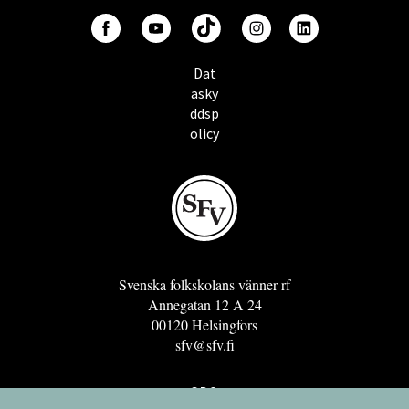
Dat
asky
ddsp
olicy
Svenska folkskolans vänner rf
Annegatan 12 A 24
00120 Helsingfors
sfv@sfv.fi
GRO