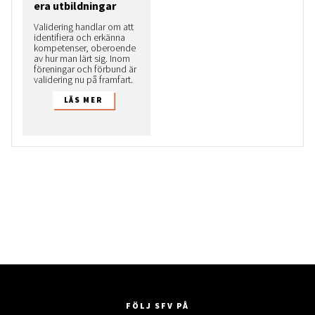
era utbildningar
Validering handlar om att
identifiera och erkänna
kompetenser, oberoende
av hur man lärt sig. Inom
föreningar och förbund är
validering nu på framfart.
FÖLJ SFV PÅ