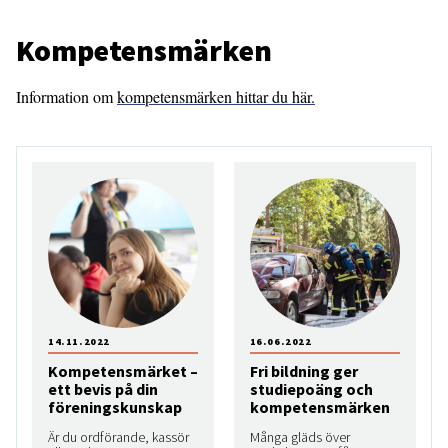
Kompetensmärken
Information om
kompetensmärken hittar du här.
14.11.2022
16.06.2022
Kompetensmärket –
Fri bildning ger
ett bevis på din
studiepoäng och
föreningskunskap
kompetensmärken
Är du ordförande, kassör
Många gläds över