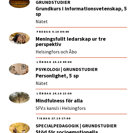
GRUNDSTUDIER
Grundkurs i informationsvetenskap, 5
sp
Nätet
FREDAG
9.10
09:00
Meningsfullt ledarskap ur tre
perspektiv
Helsingfors och Åbo
LÖRDAG
24.10
09:00
PSYKOLOGI | GRUNDSTUDIER
Personlighet, 5 sp
Nätet
LÖRDAG
24.10
13:00
Mindfulness för alla
SFV:s kansli i Helsingfors
TISDAG
27.10
17:00
SPECIALPEDAGOGIK | GRUNDSTUDIER
Stöd för socioemotionella