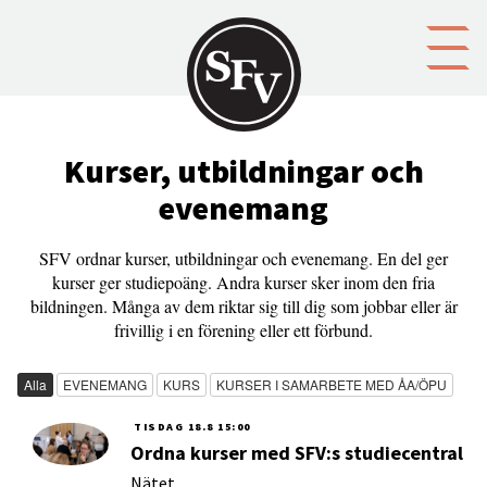
Gå till innehållet
Kurser, utbildningar och
evenemang
SFV ordnar kurser, utbildningar och evenemang. En del ger
kurser ger studiepoäng. Andra kurser sker inom den fria
bildningen. Många av dem riktar sig till dig som jobbar eller är
frivillig i en förening eller ett förbund.
Alla
EVENEMANG
KURS
KURSER I SAMARBETE MED ÅA/ÖPU
TISDAG
18.8
15:00
Ordna kurser med SFV:s studiecentral
Nätet