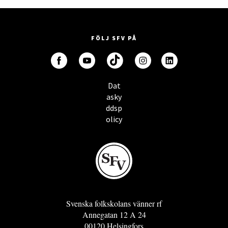
FÖLJ SFV PÅ
Dat
asky
ddsp
olicy
Svenska folkskolans vänner rf
Annegatan 12 A 24
00120 Helsingfors