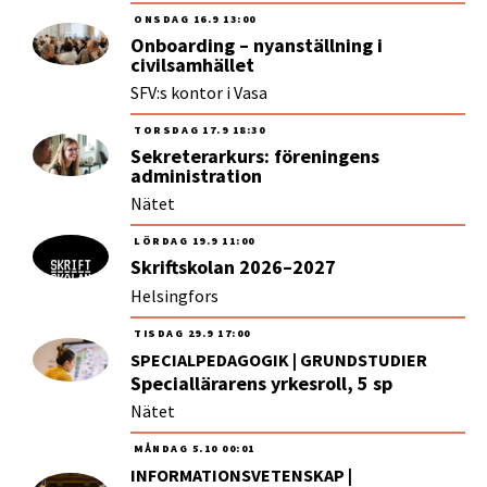
ONSDAG
16.9
13:00
Onboarding – nyanställning i
civilsamhället
SFV:s kontor i Vasa
TORSDAG
17.9
18:30
Sekreterarkurs: föreningens
administration
Nätet
LÖRDAG
19.9
11:00
Skriftskolan 2026–2027
Helsingfors
TISDAG
29.9
17:00
SPECIALPEDAGOGIK | GRUNDSTUDIER
Speciallärarens yrkesroll, 5 sp
Nätet
MÅNDAG
5.10
00:01
INFORMATIONSVETENSKAP |