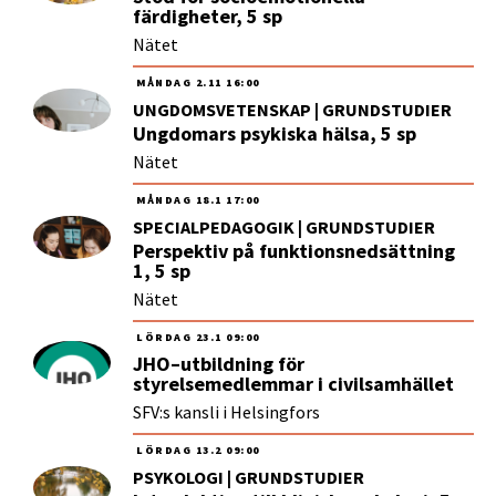
färdigheter, 5 sp
Nätet
MÅNDAG
2.11
16:00
UNGDOMSVETENSKAP | GRUNDSTUDIER
Ungdomars psykiska hälsa, 5 sp
Nätet
MÅNDAG
18.1
17:00
SPECIALPEDAGOGIK | GRUNDSTUDIER
Perspektiv på funktionsnedsättning
1, 5 sp
Nätet
LÖRDAG
23.1
09:00
JHO–utbildning för
styrelsemedlemmar i civilsamhället
SFV:s kansli i Helsingfors
LÖRDAG
13.2
09:00
PSYKOLOGI | GRUNDSTUDIER