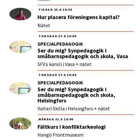
TISDAG
25.8
18:30
Hur placera föreningens kapital?
Nätet
TORSDAG
27.8
14:00
SPECIALPEDAGOGIK
Ser du mig? Synpedagogik i
småbarnspedagogik och skola, Vasa
SFV:s kansli i Vasa + nätet
TORSDAG
27.8
14:00
SPECIALPEDAGOGIK
Ser du mig? Synpedagogik i
småbarnspedagogik och skola,
Helsingfors
Valteri Skilla i Helsingfors + nätet
MÅNDAG
31.8
10:00
Fältkurs i konfliktarkeologi
Hangö Frontmuseum