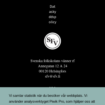
Dat
asky
ddsp
olicy
Svenska folkskolans vänner rf
Annegatan 12 A 24
00120 Helsingfors
sfv@sfv.fi
GRO
FÖRENINGSRESURSEN
Vi samlar statistik när du besöker vår webbplats. Vi
använder analysverktyget Piwik Pro, som hjälper oss att
MINNESRUNOR.FI