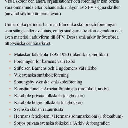
Vissa skolor och andra organisationer och föreningar kan också
vara omnämnda eller behandlade i någon av SFV:s egna skrifter
(använd sökfunktionerna ovan).
Under olika perioder har man från olika skolor och föreningar
som stängts eller avslutats, enligt stadgarna överfört egendom och
även material i arkivform till SFV. Dessa små arkiv är överförda
till
Svenska centralarkivet
.
Mataskär folkskola 1895-1920 (räkenskap, verifikat)
Föreningen för barnens väl i Esbo
Stiftelsen Barnens och Ungdomens väl i Esbo
Vik svenska småskoleförening
Sottungsby svenska småskoleförening
Konstitutionella Arbetarföreningen (protokoll, arkiv)
Kasaböle privata folkskola (dagböcker)
Kasaböle högre folkskola (dagböcker)
Svenska skolan i Lauritsala
Hermans feriekoloni / Hermans sommarkoloni (1 fotoalbum)
Sorjos privata svenska folkskola (Arkiv & fotografier)