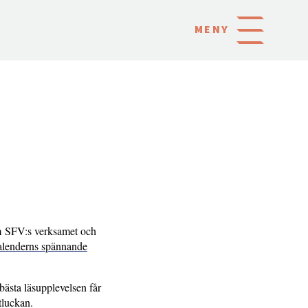
MENY
m SFV:s verksamet och
lenderns spännande
bästa läsupplevelsen får
tluckan.