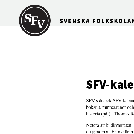
Gå till innehållet
SFV-kal
SFV:s årsbok SFV-kalend
bokslut, minnesrunor och 
historia
(pdf) i Thomas Ro
Notera att bildkvaliteten 
du
genom att bli medlem 