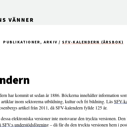
PUBLIKATIONER, ARKIV
SFV-KALENDERN (ÅRSBOK)
endern
ern har kommit ut sedan år 1886. Böckerna innehåller information so
artiklar inom sektorerna utbildning, kultur och fri bildning. Läs
SFV-ka
senbergs artikel från 2011, då SFV-kalendern fyllde 125 år.
i dessa elektroniska versioner inte motsvarar den tryckta versionen. Den 
i SFV:s understödsförening
– då får du den tryckta versionen hem i pos