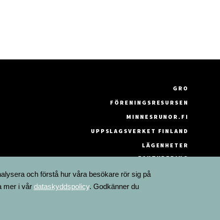
GRO
FÖRENINGSRESURSEN
MINNESRUNOR.FI
UPPSLAGSVERKET FINLAND
LÄGENHETER
FAKTURERING
nalysera och förstå hur våra besökare rör sig på
a mer i vår
dataskyddspolicy
. Godkänner du