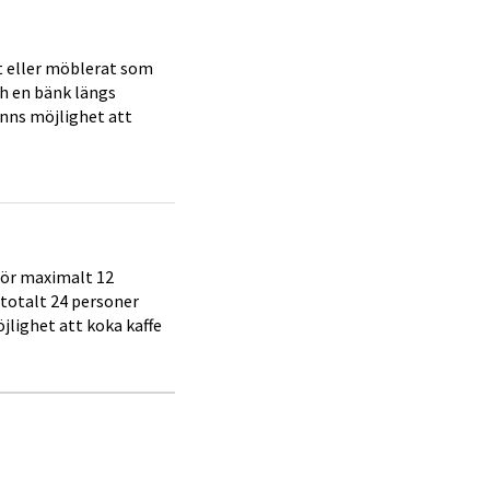
t eller möblerat som
ch en bänk längs
finns möjlighet att
för maximalt 12
totalt 24 personer
jlighet att koka kaffe