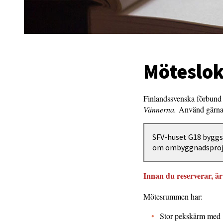
Möteslok
Finlandssvenska förbund 
Vännerna.
Använd gärna 
SFV-huset G18 byggs
om ombyggnadsproj
Innan du reserverar, är 
Mötesrummen har:
Stor pekskärm med i