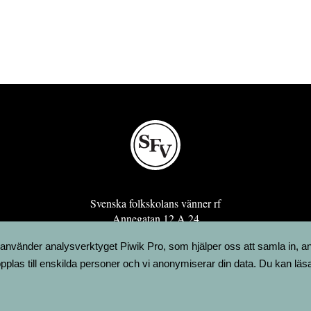
Svenska folkskolans vänner rf
Annegatan 12 A 24
00120 Helsingfors
 använder analysverktyget Piwik Pro, som hjälper oss att samla in, a
sfv@sfv.fi
pplas till enskilda personer och vi anonymiserar din data. Du kan läs