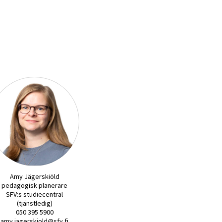
Amy Jägerskiöld
pedagogisk planerare
SFV:s studiecentral
(tjänstledig)
050 395 5900
amy.jagerskiold@sfv.fi