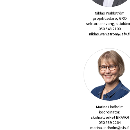
Niklas Wahlström
projektledare, GRO
sektorsansvarig, utbildn
050 548 2100
niklas.wahlstrom@sfv.f
Marina Lindholm
koordinator,
skolnätverket BRAVO!
050 589 2264
marina.lindholm@sfv.fi