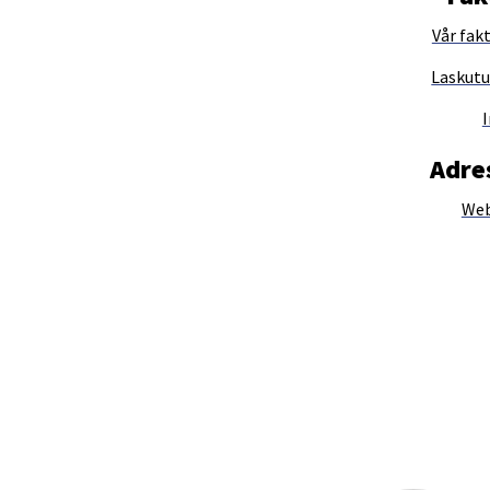
Vår fak
Laskut
I
Adre
Web