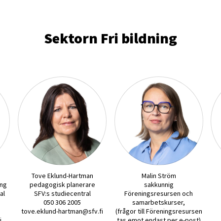
Sektorn Fri bildning
Tove Eklund-Hartman
Malin Ström
ing
pedagogisk planerare
sakkunnig
al
SFV:s studiecentral
Föreningsresursen och
050 306 2005
samarbetskurser,
tove.eklund-hartman@sfv.fi
(frågor till Föreningsresursen
i
tas emot endast per e-post)