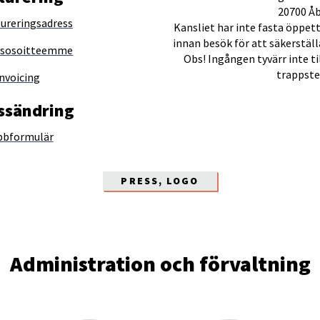
20700 Å
tureringsadress
Kansliet har inte fasta öppett
innan besök för att säkerställ
usosoitteemme
Obs! Ingången tyvärr inte ti
trappste
nvoicing
ssändring
bformulär
PRESS, LOGO
Administration och förvaltning