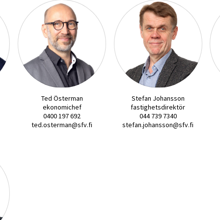
Ted Österman
Stefan Johansson
ekonomichef
fastighetsdirektör
0400 197 692
044 739 7340
ted.osterman@sfv.fi
stefan.johansson@sfv.fi