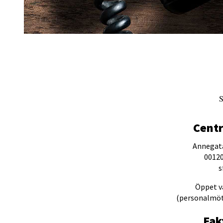
S
Centr
Annegata
00120
s
Öppet va
(personalmöt
Fak