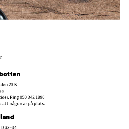
r.
rbotten
den 23 B
sa
ider. Ring 050 342 1890
a att någon är på plats.
oland
 D 33–34