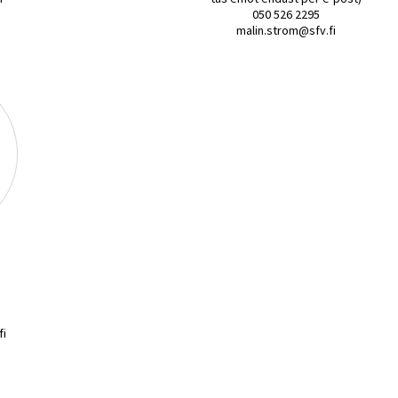
050 526 2295
malin.strom@sfv.fi
fi