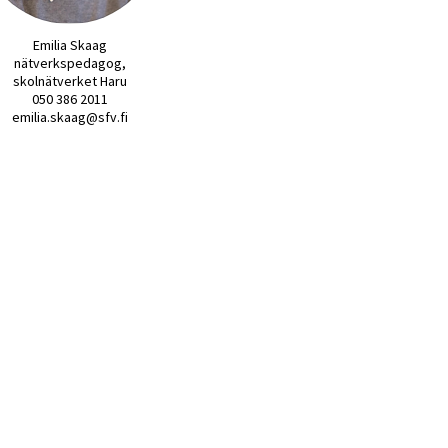
Emilia Skaag
nätverkspedagog,
skolnätverket Haru
050 386 2011
emilia.skaag@sfv.fi