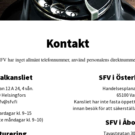
Kontakt
FV har inget allmänt telefonnummer, använd personalens direktnumme
alkansliet
SFV i Öste
n 12 A 24, 4 vån.
Handelsesplana
 Helsingfors
65100 Va
fv@sfv.fi
Kansliet har inte fasta öppett
innan besök för att säkerställ
rdagar kl. 9–15
e måndagar kl. 9–10)
SFV i Åb
turering
Tavastgatan 30