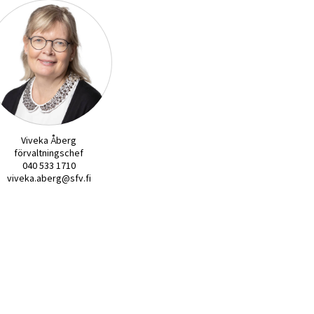
Viveka Åberg
förvaltningschef
040 533 1710
viveka.aberg@sfv.fi