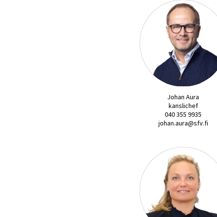
Johan Aura
kanslichef
040 355 9935
johan.aura@sfv.fi