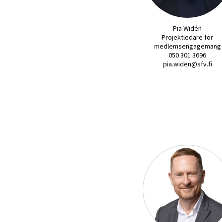
Pia Widén
Projektledare för
medlemsengagemang
050 301 3696
pia.widen@sfv.fi