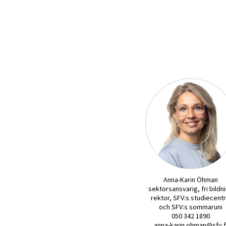
Anna-Karin Öhman
sektorsansvarig, fri bildn
rektor, SFV:s studiecentr
och SFV:s sommaruni
050 342 1890
anna-karin.ohman@sfv.f