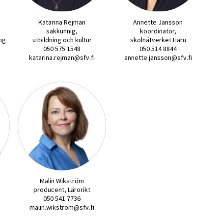
Katarina Rejman
Annette Jansson
sakkunnig,
koordinator,
ing
utbildning och kultur
skolnätverket Haru
050 575 1548
050 514 8844
i
katarina.rejman@sfv.fi
annette.jansson@sfv.fi
Malin Wikström
producent, Lärorikt
050 541 7736
malin.wikstrom@sfv.fi