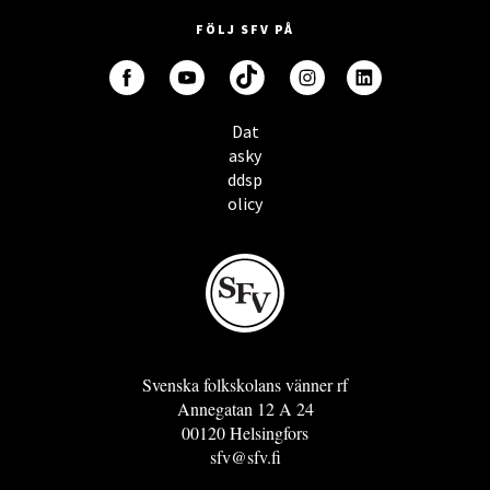
FÖLJ SFV PÅ
Dat
asky
ddsp
olicy
Svenska folkskolans vänner rf
Annegatan 12 A 24
00120 Helsingfors
sfv@sfv.fi