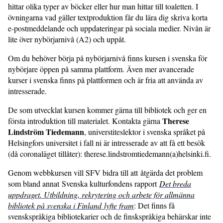
hittar olika typer av böcker eller hur man hittar till toaletten. I
övningarna vad gäller textproduktion får du lära dig skriva korta
e-postmeddelande och uppdateringar på sociala medier. Nivån är
lite över nybörjarnivå (A2) och uppåt.
Om du behöver börja på nybörjarnivå finns kursen i svenska för
nybörjare öppen på samma plattform. Även mer avancerade
kurser i svenska finns på plattformen och är fria att använda av
intresserade.
De som utvecklat kursen kommer gärna till bibliotek och ger en
Therese
första introduktion till materialet. Kontakta gärna
Lindström Tiedemann
, universtiteslektor i svenska språket på
Helsingfors universitet i fall ni är intresserade av att få ett besök
(då coronaläget tillåter): therese.lindstromtiedemann(a)helsinki.fi.
Genom webbkursen vill SFV bidra till att åtgärda det problem
som bland annat Svenska kulturfondens rapport
Det breda
uppdraget. Utbildning, rekrytering och arbete för allmänna
bibliotek på svenska i Finland lyfte fram
: Det finns få
svenskspråkiga bibliotekarier och de finskspråkiga behärskar inte