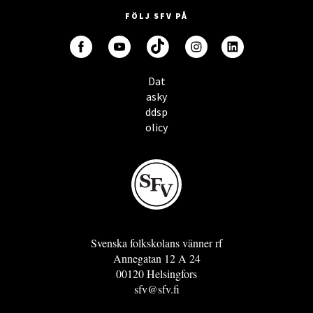
FÖLJ SFV PÅ
Dat
asky
ddsp
olicy
Svenska folkskolans vänner rf
Annegatan 12 A 24
00120 Helsingfors
sfv@sfv.fi