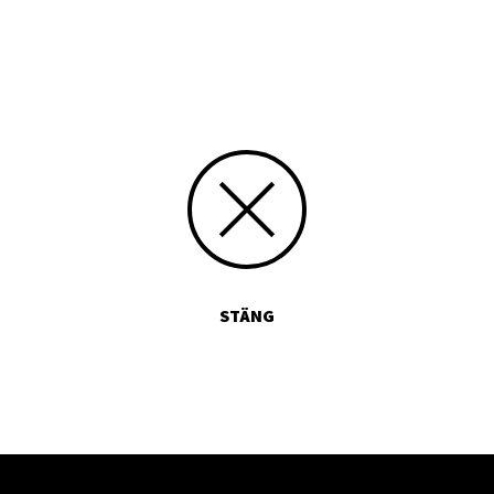
Skriv siffran 6 med bokstäver:
STÄNG