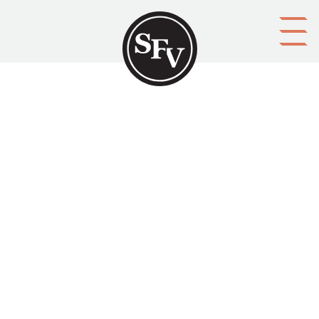
Gå till innehållet
Kommentar
Namn
Kontaktuppgifter (e-postadress, telefon, m.m.)
Spamfilter