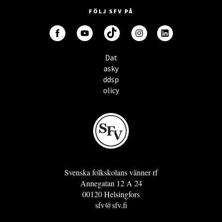
FÖLJ SFV PÅ
Dat
asky
ddsp
olicy
Svenska folkskolans vänner rf
Annegatan 12 A 24
00120 Helsingfors
sfv@sfv.fi