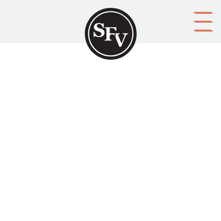
Gå till innehållet
Kommentar
Namn
Kontaktuppgifter (e-postadress, telefon, m.m.)
Spamfilter