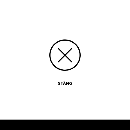
Skriv siffran 10 med bokstäver:
STÄNG