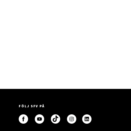
FÖLJ SFV PÅ