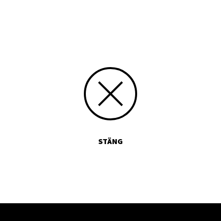
Skriv siffran 2 med bokstäver:
STÄNG