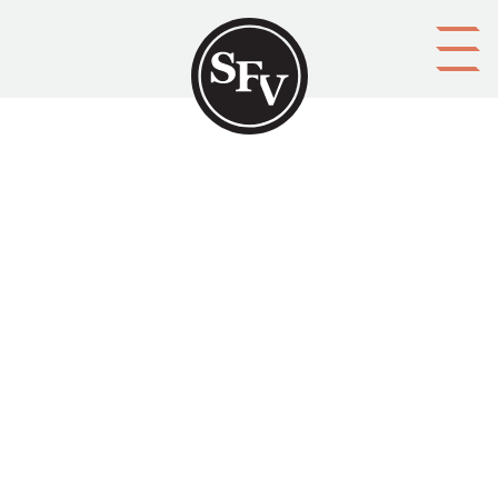
Gå till innehållet
Kommentar
Namn
Kontaktuppgifter (e-postadress, telefon, m.m.)
Spamfilter