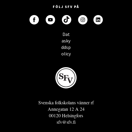
FÖLJ SFV PÅ
Dat
asky
ddsp
olicy
Svenska folkskolans vänner rf
Annegatan 12 A 24
00120 Helsingfors
sfv@sfv.fi