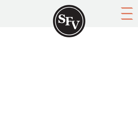
Gå till innehållet
Kommentar
Namn
Kontaktuppgifter (e-postadress, telefon, m.m.)
Spamfilter