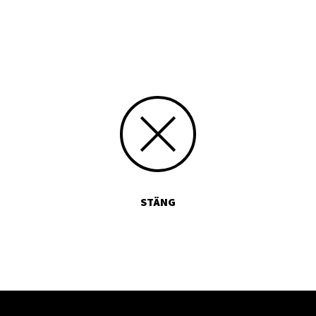
Skriv siffran 5 med bokstäver:
STÄNG