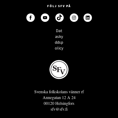
FÖLJ SFV PÅ
Dat
asky
ddsp
olicy
Svenska folkskolans vänner rf
Annegatan 12 A 24
00120 Helsingfors
sfv@sfv.fi