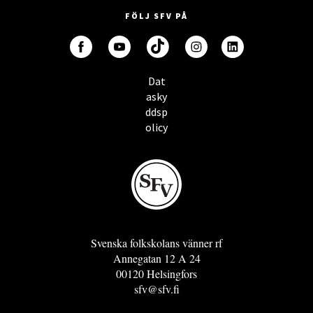
FÖLJ SFV PÅ
Dat
asky
ddsp
olicy
Svenska folkskolans vänner rf
Annegatan 12 A 24
00120 Helsingfors
sfv@sfv.fi