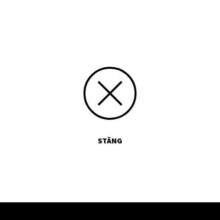
Skriv siffran 3 med bokstäver:
STÄNG