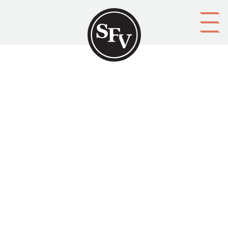
Gå till innehållet
Kommentar
Namn
Kontaktuppgifter (e-postadress, telefon, m.m.)
Spamfilter