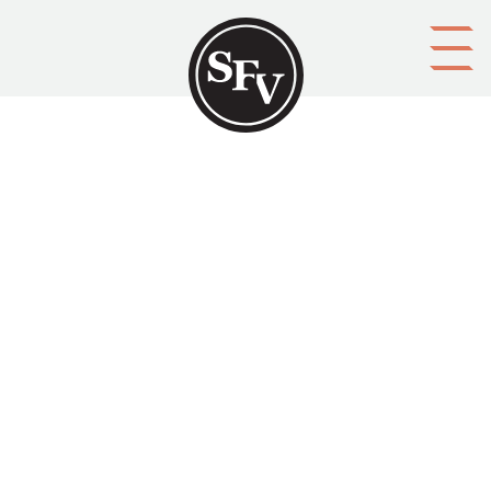
Gå till innehållet
Kommentar
Namn
Kontaktuppgifter (e-postadress, telefon, m.m.)
Spamfilter