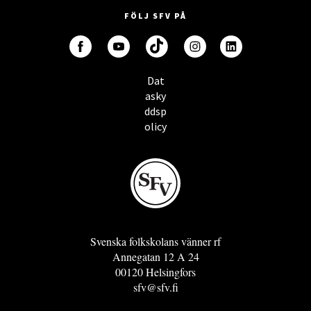
FÖLJ SFV PÅ
Dat
asky
ddsp
olicy
Svenska folkskolans vänner rf
Annegatan 12 A 24
00120 Helsingfors
sfv@sfv.fi