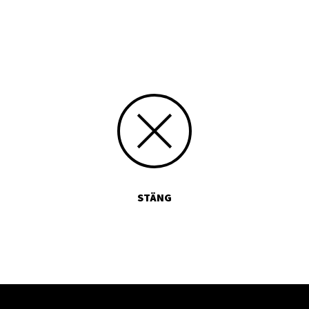
Skriv siffran 7 med bokstäver:
STÄNG