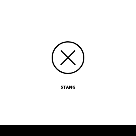
Skriv siffran 10 med bokstäver:
STÄNG