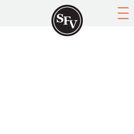
Gå till innehållet
Kommentar
Namn
Kontaktuppgifter (e-postadress, telefon, m.m.)
Spamfilter