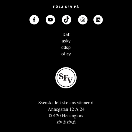
FÖLJ SFV PÅ
Dat
asky
ddsp
olicy
Svenska folkskolans vänner rf
Annegatan 12 A 24
00120 Helsingfors
sfv@sfv.fi