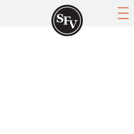
Gå till innehållet
Kommentar
Namn
Kontaktuppgifter (e-postadress, telefon, m.m.)
Spamfilter