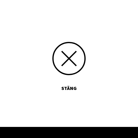
Skriv siffran 6 med bokstäver:
STÄNG