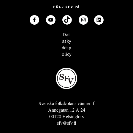
FÖLJ SFV PÅ
Dat
asky
ddsp
olicy
Svenska folkskolans vänner rf
Annegatan 12 A 24
00120 Helsingfors
sfv@sfv.fi