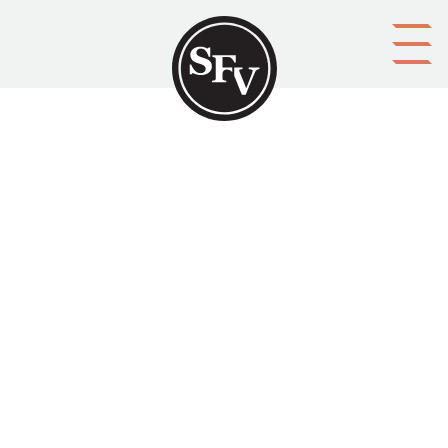
Gå till innehållet
Kommentar
Namn
Kontaktuppgifter (e-postadress, telefon, m.m.)
Spamfilter