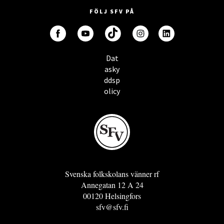
FÖLJ SFV PÅ
Dat
asky
ddsp
olicy
Svenska folkskolans vänner rf
Annegatan 12 A 24
00120 Helsingfors
sfv@sfv.fi