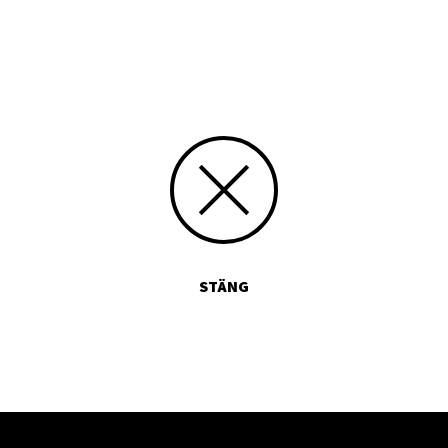
Skriv siffran 9 med bokstäver:
STÄNG