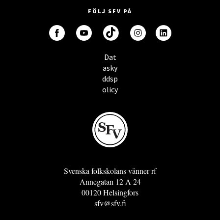
FÖLJ SFV PÅ
Dat
asky
ddsp
olicy
Svenska folkskolans vänner rf
Annegatan 12 A 24
00120 Helsingfors
sfv@sfv.fi