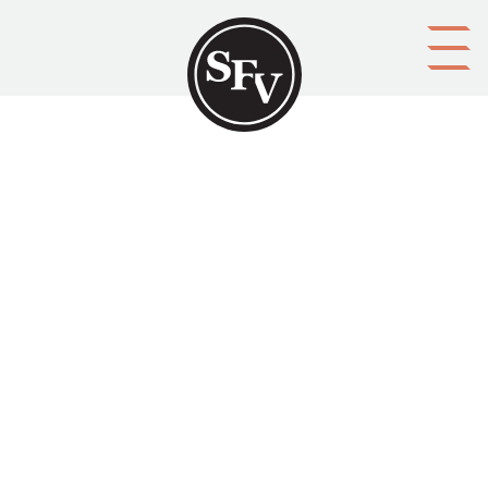
Gå till innehållet
Kommentar
Namn
Kontaktuppgifter (e-postadress, telefon, m.m.)
Spamfilter