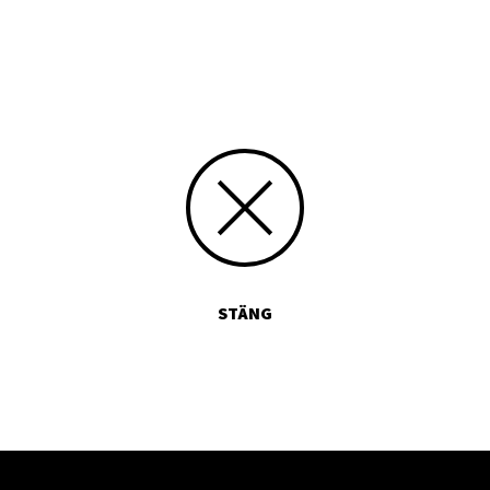
Skriv siffran 4 med bokstäver:
STÄNG