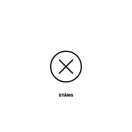
Tryckt publikation
Media id/signum
451
Skicka kommentarer
STÄNG