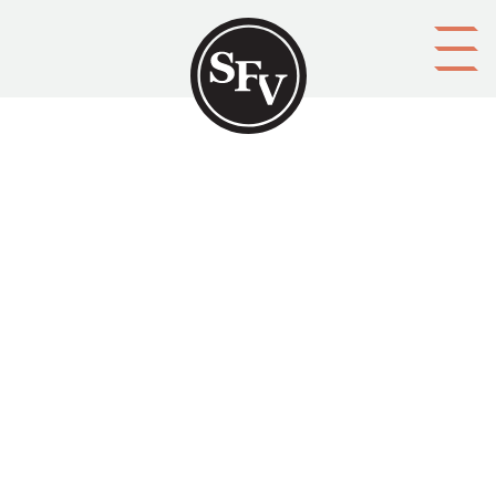
Gå till innehållet
Helsingfors svenska
lärarförening 60 år
HEDBERG, Ebba
Aktörer
upphovsman: Ebba HEDBERG
Ämnesord
historiker (forskare), historiker (verk), föreningar,
föreningar, lärare
Tid
1961
Typ