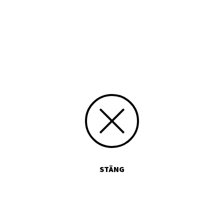
Tryckt publikation
Media id/signum
9789519087115
Skicka kommentarer
STÄNG