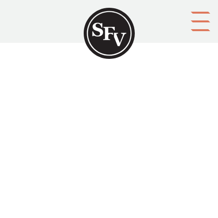
Gå till innehållet
Aleko Lilius
LINDQVIST
Platsbeskrivning
Helsingfors
Aktörer
upphovsman: Marit Lindqvist
förläggare: Svenska folkskolans vänner
Ämnesord
biografier, författare, affärsmän, resande, resor, äventyr
Tid
2012
Typ