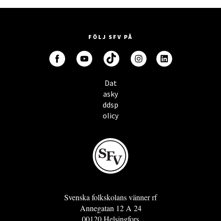
FÖLJ SFV PÅ
Dat
asky
ddsp
olicy
Svenska folkskolans vänner rf
Annegatan 12 A 24
00120 Helsingfors