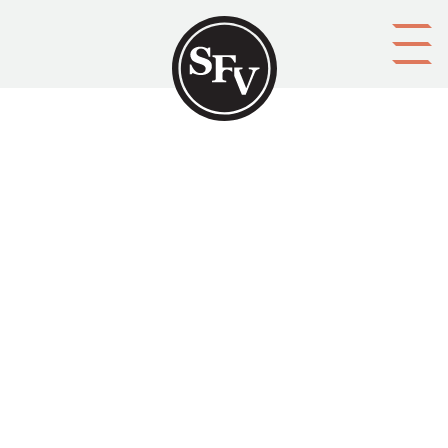
Gå till innehållet
Ankarplats Leros
LINDBERG
Platsbeskrivning
Helsingfors
Aktörer
upphovsman: text: Camilla Lindberg
upphovsman: bild: Magnus Lindberg & Göran Schildt
förläggare: Schildt
Ämnesord
författare
Tid
2010