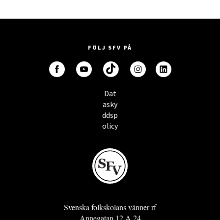
FÖLJ SFV PÅ
Dat
asky
ddsp
olicy
Svenska folkskolans vänner rf
Annegatan 12 A 24