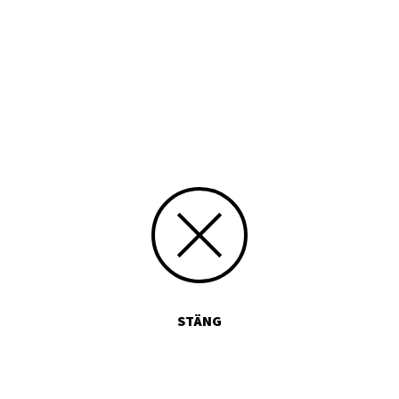
Typ
Tryckt publikation
Media id/signum
9789515020154
Skicka kommentarer
STÄNG