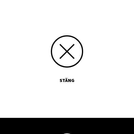
rer
STÄNG