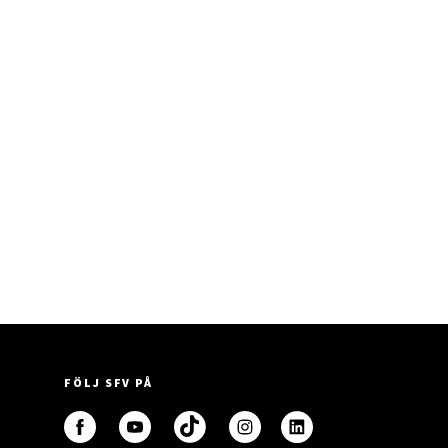
FÖLJ SFV PÅ