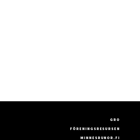
GRO
FÖRENINGSRESURSEN
MINNESRUNOR.FI