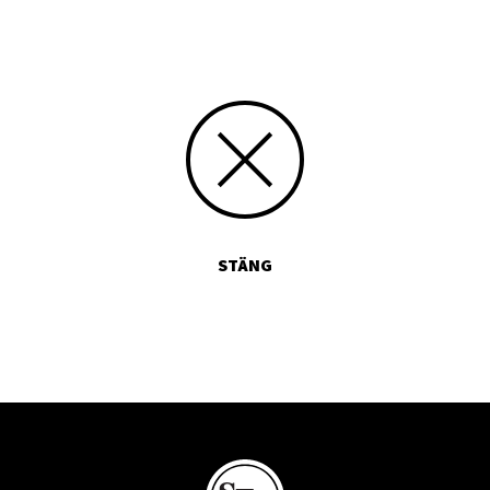
rer
STÄNG