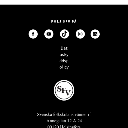
FÖLJ SFV PÅ
Dat
asky
ddsp
olicy
Svenska folkskolans vänner rf
Annegatan 12 A 24
00120 Helsingfors