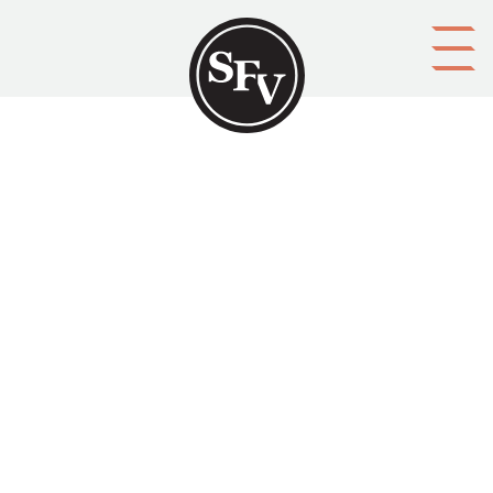
Gå till innehållet
Alaska. Del 3
OLIN, K.-G.
Platsbeskrivning
Jakobstad
Aktörer
upphovsman: K.-G. Olin
förläggare: Olimex
Ämnesord
berättelser, historia
Tid
1996
Typ