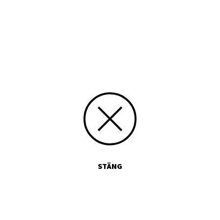
Tryckt publikation
Media id/signum
9789529600076
Skicka kommentarer
STÄNG