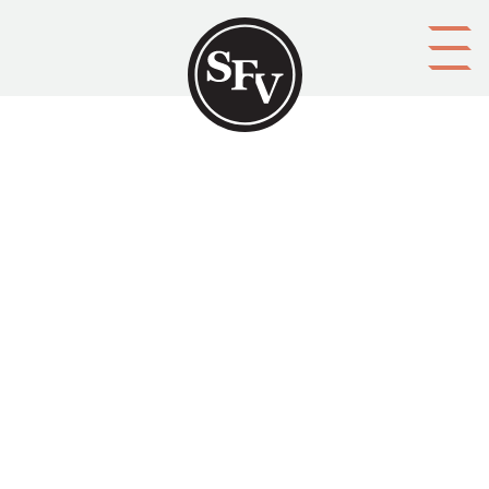
Gå till innehållet
Gotland
LEMKE, Uwe
Platsbeskrivning
Stuttgart
Aktörer
upphovsman: Uwe Lemke, svensk översättning av Margareta
Stenström
förläggare: Verlag Urachhaus
Ämnesord
berättelser, historia, arkeologi
Tid
1970