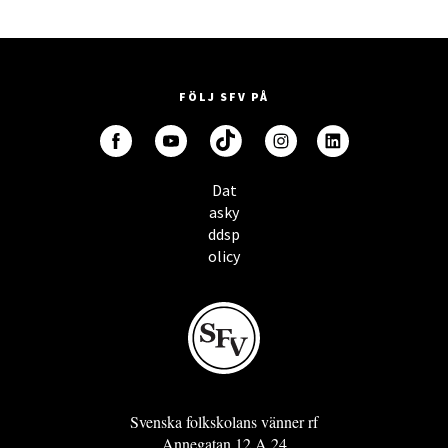
FÖLJ SFV PÅ
Dat
asky
ddsp
olicy
Svenska folkskolans vänner rf
Annegatan 12 A 24