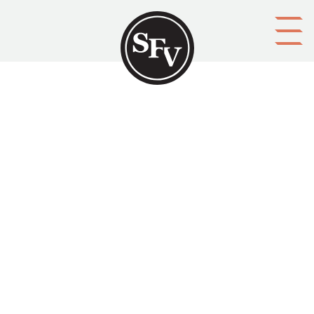
Gå till innehållet
Helsingfors stads
kommunalkalender
HELSINGFORS STAD
Platsbeskrivning
Helsingfors
Aktörer
upphovsman: utgiven av Helsingfors stads statistiska byrå
förläggare: Frenckellska tryckeriet
Ämnesord
kommunalpolitik
Tid