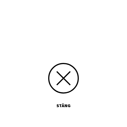
1965
Typ
Tryckt publikation
Media id/signum
266
Skicka kommentarer
STÄNG