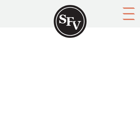
Gå till innehållet
Andra världskriget och Sverige
LINDER, Jan
Aktörer
upphovsman: JAn LINDER
förläggare: Svenskt Militärhistorisk Bibliotek
Ämnesord
berättelser, historia, Sverige, andra världskriget
Tid
2002
Typ
Tryckt publikation
Media id/signum