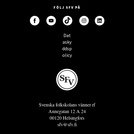
FÖLJ SFV PÅ
Dat
asky
ddsp
olicy
Svenska folkskolans vänner rf
Annegatan 12 A 24
00120 Helsingfors
sfv@sfv.fi