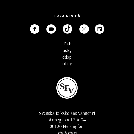
FÖLJ SFV PÅ
Dat
asky
ddsp
olicy
Svenska folkskolans vänner rf
Annegatan 12 A 24
00120 Helsingfors
sfv@sfv.fi