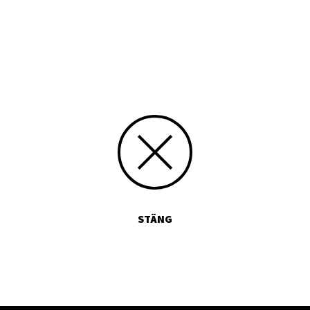
Media id/signum
303
Skicka kommentarer
STÄNG