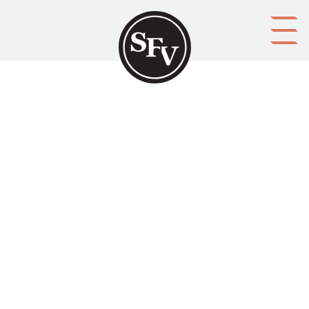
Gå till innehållet
Hemåt
HEMÅT
Platsbeskrivning
Helsingfors
Aktörer
förläggare: Lutherska evangeli-föreningen i Finland
Ämnesord
kalendrar, religiös litteratur
Tid
1911
Typ
Tryckt publikation