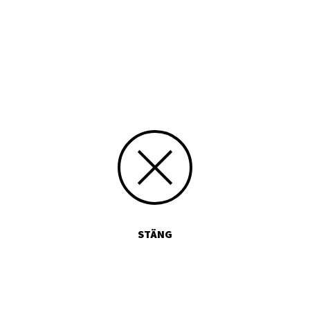
Tryckt publikation
Media id/signum
9516486584
Skicka kommentarer
STÄNG