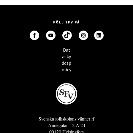
FÖLJ SFV PÅ
Dat
asky
ddsp
olicy
Svenska folkskolans vänner rf
Annegatan 12 A 24
00120 Helsingfors