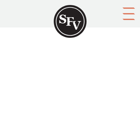
Gå till innehållet
Förvaltningsklagan
ROSAS, Allan
Platsbeskrivning
Åbo
Aktörer
upphovsman: Allan Rosas
förläggare: Åbo Akademi
Ämnesord
förvaltningsbesvär, klagomål
Tid
1980
Typ