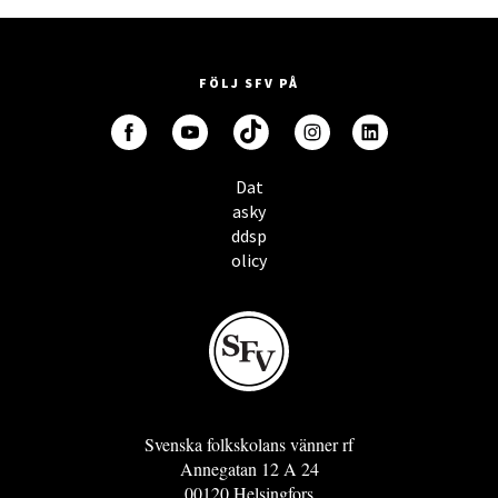
FÖLJ SFV PÅ
Dat
asky
ddsp
olicy
Svenska folkskolans vänner rf
Annegatan 12 A 24
00120 Helsingfors