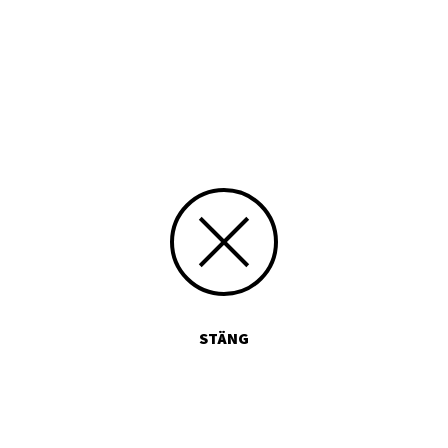
Tryckt publikation
Media id/signum
380
Skicka kommentarer
STÄNG