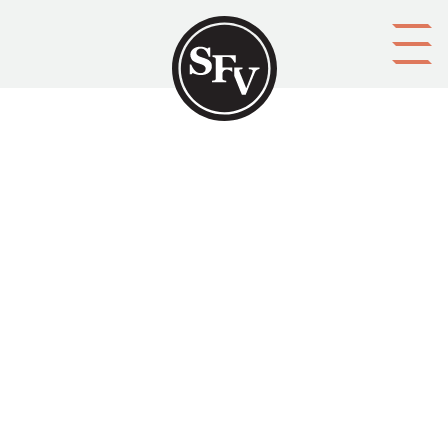
Gå till innehållet
Gods och herresäten i Finland
AHLBÄCK, Ragna
Platsbeskrivning
Helsingfors
Aktörer
upphovsman: Ragna Ahlbäck
förläggare: Söderström
Ämnesord
arkitektur, herrgårdar
Tid
1946
Typ