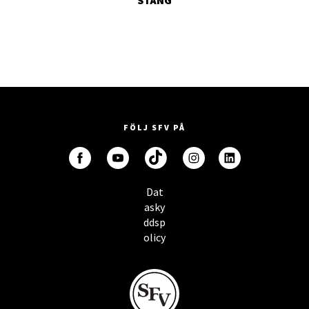
STÄNG
FÖLJ SFV PÅ
Dat
asky
ddsp
olicy