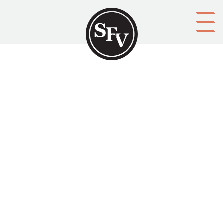
Gå till innehållet
Helsingfors i panorama
HELSINGFORS
Platsbeskrivning
Helsingfors
Aktörer
upphovsman: publ. av Helsingfors stads
stadsplaneringskontor
upphovsman: red. och layout: Elina Vesterinen-Sumu
upphovsman: Stadsplaneringskontors arbetsgrupp: Pertti
Nykänen..et al.
upphovsman: övers. till svenska: Barbara Tallqvist
förläggare: Helsingfors stad