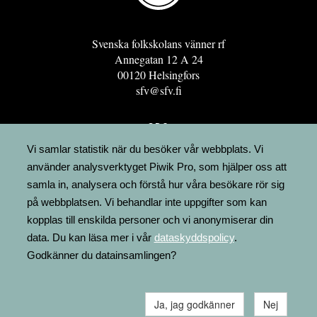
Svenska folkskolans vänner rf
Annegatan 12 A 24
00120 Helsingfors
sfv@sfv.fi
GRO
FÖRENINGSRESURSEN
Vi samlar statistik när du besöker vår webbplats. Vi
använder analysverktyget Piwik Pro, som hjälper oss att
MINNESRUNOR.FI
samla in, analysera och förstå hur våra besökare rör sig
UPPSLAGSVERKET FINLAND
på webbplatsen. Vi behandlar inte uppgifter som kan
LÄGENHETER
kopplas till enskilda personer och vi anonymiserar din
FAKTURERING
data. Du kan läsa mer i vår
dataskyddspolicy
.
Godkänner du datainsamlingen?
Ja, jag godkänner
Nej