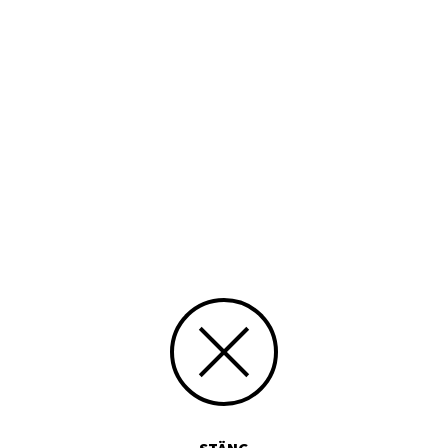
Ämnesord
stadsplanering, bildverk
Tid
1989
Typ
Tryckt publikation
Media id/signum
9517718918
Skicka kommentarer