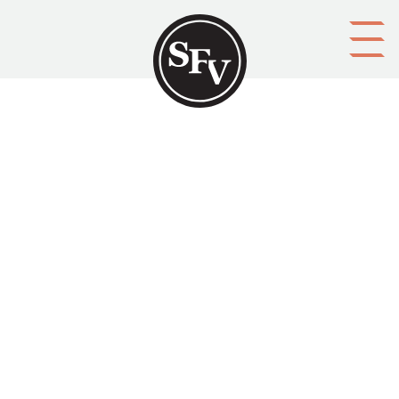
Gå till innehållet
4 tulevaisuutta ja kunnat
KIRVELÄ, Torsti
Platsbeskrivning
Helsinki
Aktörer
upphovsman: Torsti Kirvelä
förläggare: Suomen kuntaliitto
Ämnesord
bostadskollektiv, kommuner, framtid, kommunplanering,
strategier
Tid
1998