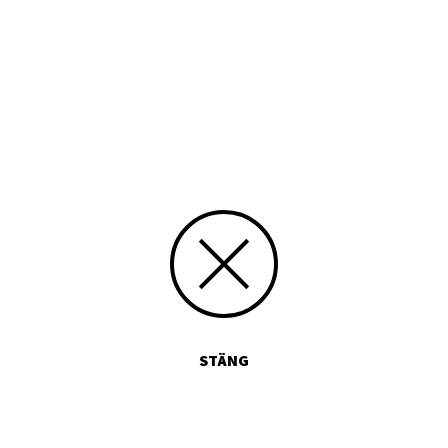
Typ
Tryckt publikation
Media id/signum
9517550758
Skicka kommentarer
STÄNG