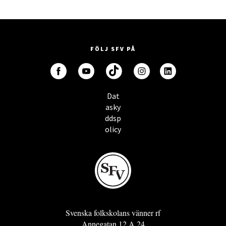
FÖLJ SFV PÅ
Dat
asky
ddsp
olicy
Svenska folkskolans vänner rf
Annegatan 12 A 24