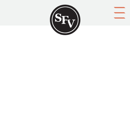
Gå till innehållet
Helsingfors stads historia., V
delen, Första bandet
HELSINGFORS
Platsbeskrivning
Helsingfors
Aktörer
förläggare: Helsingfors stad
Ämnesord
berättelser, historia, lokalhistoriker
Tid
1964