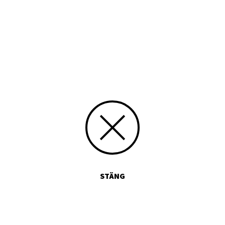
Typ
Tryckt publikation
Media id/signum
514
Skicka kommentarer
STÄNG