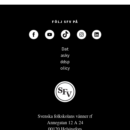
FÖLJ SFV PÅ
Dat
asky
ddsp
olicy
Svenska folkskolans vänner rf
Annegatan 12 A 24
00120 Helsingfors