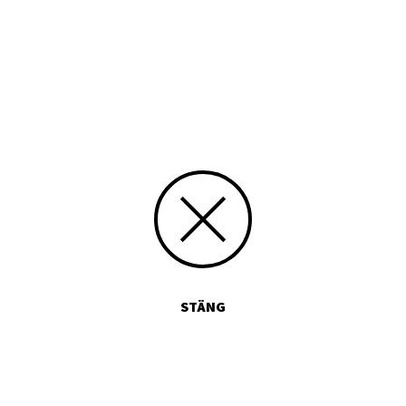
Tryckt publikation
Media id/signum
573
Skicka kommentarer
STÄNG