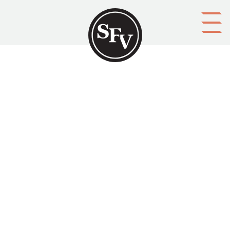
Gå till innehållet
1900-talssvenska
MOLDE, Bertil.
Platsbeskrivning
Stockholm
Aktörer
upphovsman: Bertil. Molde
förläggare: Läromedelsförlagen
Ämnesord
berättelser, historia, svenska, språkvetenskap
Tid
1970
Typ