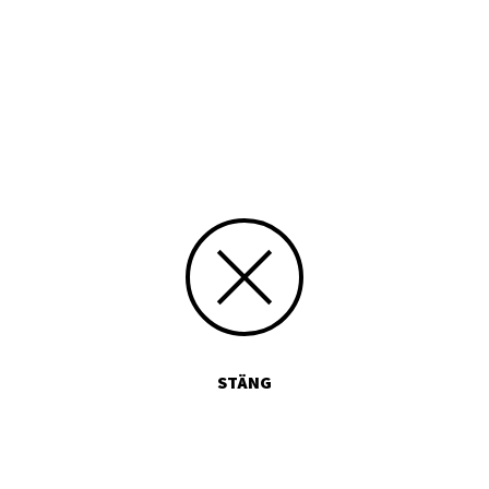
Typ
Tryckt publikation
Media id/signum
605
Skicka kommentarer
STÄNG