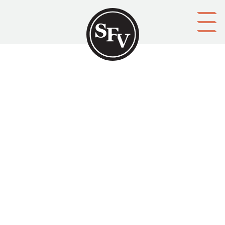
Gå till innehållet
Helsingfors stads historia. III
delen, ,Andra bandet
HELSINGFORS
Platsbeskrivning
Helsingfors
Aktörer
förläggare: Helsingfors stad
Ämnesord
berättelser, historia, lokalhistoriker
Tid
1950