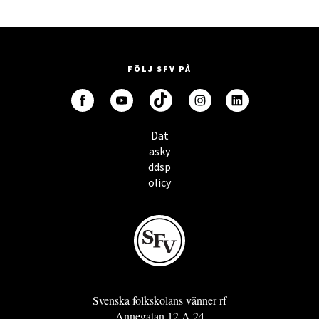
FÖLJ SFV PÅ
Dat
asky
ddsp
olicy
Svenska folkskolans vänner rf
Annegatan 12 A 24