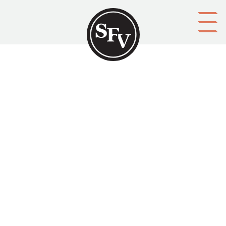
Gå till innehållet
A portrait od Cape town
PROUST, Alain
Platsbeskrivning
Cape Town
Aktörer
upphovsman: Alain Proust, text by Peter Borchert
förläggare: Fernwood Press
Ämnesord
geografi (läroämnen), geografi (vetenskaper), fotografier,
Sydafrika
Tid
1994