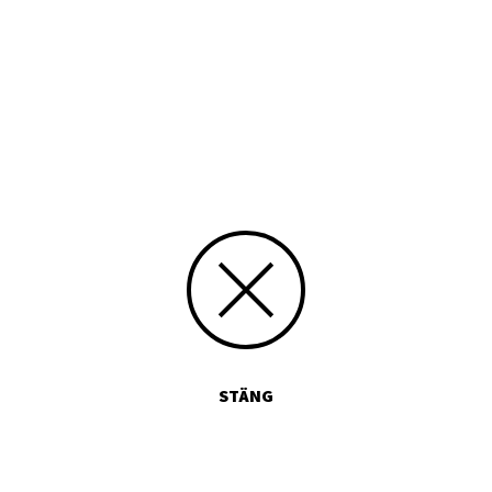
Typ
Tryckt publikation
Media id/signum
1874950 09 1
Skicka kommentarer
STÄNG