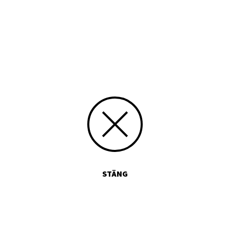
Tryckt publikation
Media id/signum
639
Skicka kommentarer
STÄNG