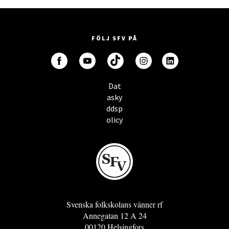
FÖLJ SFV PÅ
Dat
asky
ddsp
olicy
Svenska folkskolans vänner rf
Annegatan 12 A 24
00120 Helsingfors