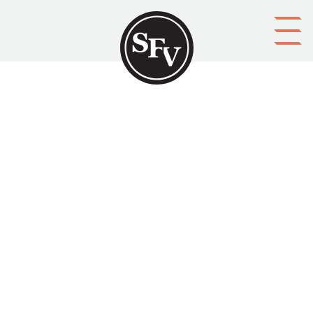
Gå till innehållet
A. Ahlström osakeyhtiö
TALLQVIST, Gösta
Platsbeskrivning
Helsinki
Aktörer
upphovsman: Gösta Tallqvist, translator Helen af Enehjelm
förläggare: Ahlström
Ämnesord
pappersindustri
Tid
1949
Typ