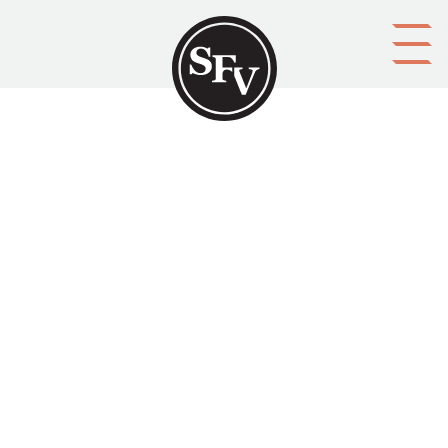
Gå till innehållet
Hangö i tiden. 3
HANGÖ
Platsbeskrivning
Hangö
Aktörer
förläggare: Sällskapet för släkt- och hembygdsforskning i
Hangö
Ämnesord
lokalhistoria, lokaltidningar
Tid
1997
Typ