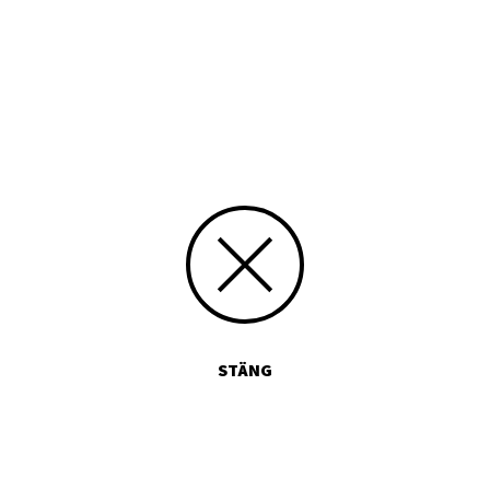
Tryckt publikation
Media id/signum
9519630554
Skicka kommentarer
STÄNG