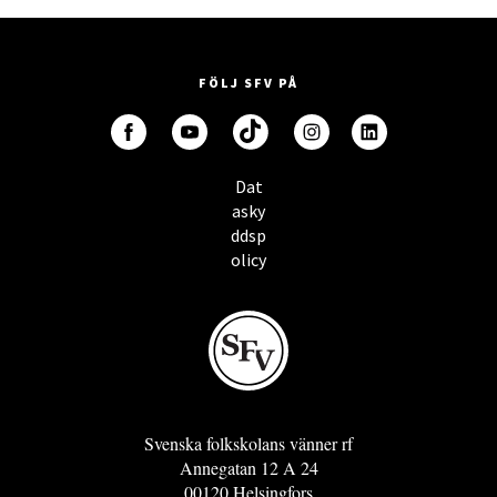
FÖLJ SFV PÅ
Dat
asky
ddsp
olicy
Svenska folkskolans vänner rf
Annegatan 12 A 24
00120 Helsingfors