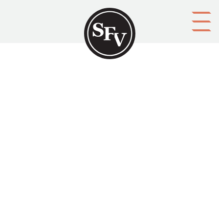
Gå till innehållet
Brage folkvisor från
Svenskfinland. Del 1
BRAGE
Platsbeskrivning
Helsingfors
Aktörer
förläggare: Brages förlag
Ämnesord
finlandssvenskar, folkvisor
Tid
1924