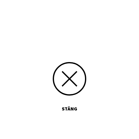
Typ
Tryckt publikation
Media id/signum
239
Skicka kommentarer
STÄNG