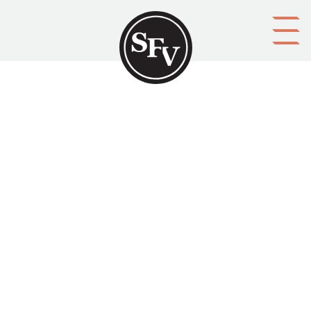
Gå till innehållet
Alexander Armfelt. II
HIRN, Hans
Platsbeskrivning
Helsingfors
Aktörer
upphovsman: Hans Hirn
förläggare: Svenska litteratursällskapet i Finland
Ämnesord
biografier
Tid
1948
Typ