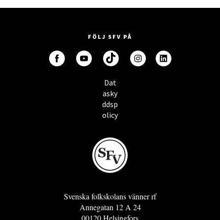
FÖLJ SFV PÅ
Dat
asky
ddsp
olicy
Svenska folkskolans vänner rf
Annegatan 12 A 24
00120 Helsingfors