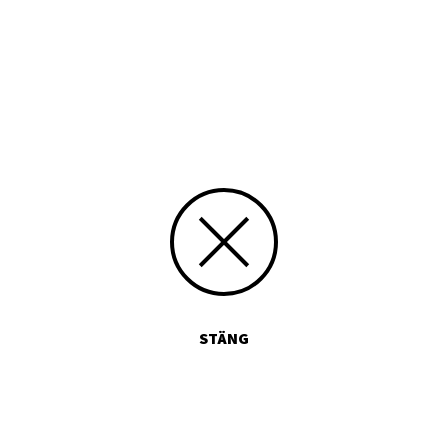
Tryckt publikation
Media id/signum
0355-9963
Skicka kommentarer
STÄNG