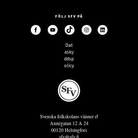
FÖLJ SFV PÅ
Dat
asky
ddsp
olicy
Svenska folkskolans vänner rf
Annegatan 12 A 24
00120 Helsingfors
sfv@sfv.fi