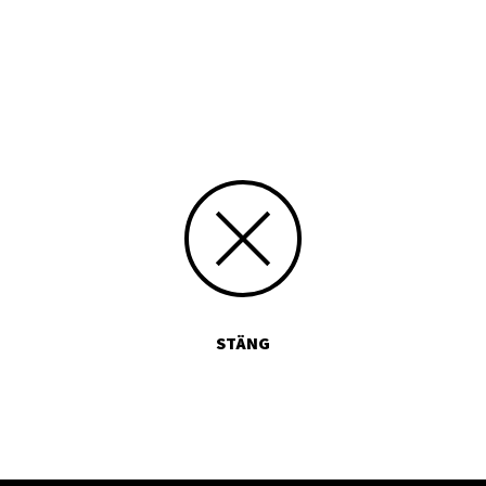
Media id/signum
304
Skicka kommentarer
STÄNG