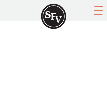
Gå till innehållet
Grankulla samskola 1907-1957
GRANKULLA
Platsbeskrivning
Helsingfors
Aktörer
förläggare: Holger Schildts förlag
Ämnesord
historiker (forskare), historiker (verk), samskolor
Tid
1957
Typ
Tryckt publikation