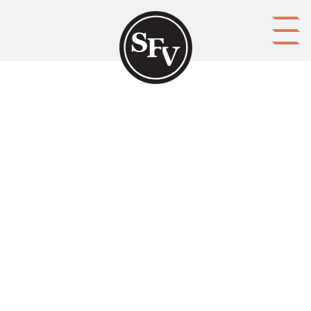
Gå till innehållet
Anders Chydenius samlade
skrifter. Band 1
Samlade skrifter av Anders Chydenius
Platsbeskrivning
Finland
Aktörer
utgivare: Svenska Litteratursällskapet i Finland
upphovsman: Anders Chydenius
Ämnesord
Finland, litteratur
Tid