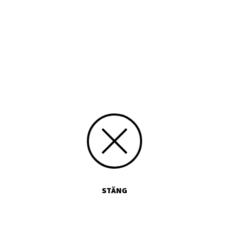
2012
Typ
Tryckt publikation
Media id/signum
9789515832375
Skicka kommentarer
STÄNG