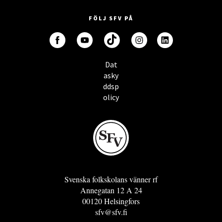
FÖLJ SFV PÅ
Dat
asky
ddsp
olicy
Svenska folkskolans vänner rf
Annegatan 12 A 24
00120 Helsingfors
sfv@sfv.fi