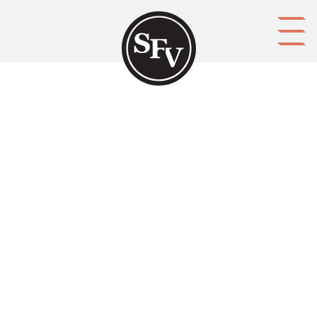
Gå till innehållet
Arebetets vänner i helsingfors
sångkör - Tio års minnen
Historik
Aktörer
utgivare: Arbetets vänner i Helsingfors sångkör
Ämnesord
historiker (verk), historia, körer, arbetarklassen
Tid
1901
Typ
Tryckt publikation