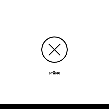
Media id/signum
1901
Skicka kommentarer
STÄNG