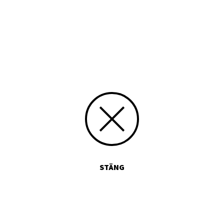
Tryckt publikation
Media id/signum
9529965400
Skicka kommentarer
STÄNG