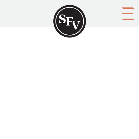
Gå till innehållet
Ankdammen som brast - En
lägesrapport son
Svenskfinland
Aktörer
utgivare: Firma Tom Sörhannus
upphovsman: Tom Sörhannus
Ämnesord
Finland, finlandssvenska, finlandssvenskhet
Tid
2005
Typ